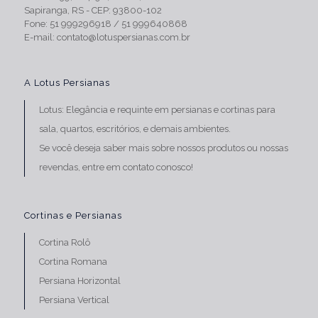
Sapiranga, RS - CEP: 93800-102
Fone:
51 999296918
/
51 999640868
E-mail:
contato@lotuspersianas.com.br
A Lotus Persianas
Lotus: Elegância e requinte em persianas e
cortinas para
sala
, quartos, escritórios, e demais ambientes.
Se você deseja saber mais sobre nossos produtos ou nossas
revendas,
entre em contato conosco!
Cortinas e Persianas
Cortina Rolô
Cortina Romana
Persiana Horizontal
Persiana Vertical